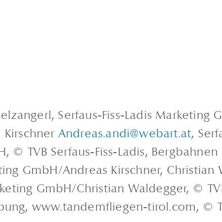
nielzangerl, Serfaus-Fiss-Ladis Marketin
, Kirschner
Andreas.andi@webart.at
, Ser
, © TVB Serfaus-Fiss-Ladis, Bergbahnen
eting GmbH/Andreas Kirschner, Christian
arketing GmbH/Christian Waldegger, © TVB
rbung, www.tandemfliegen-tirol.com, © T